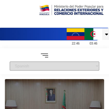
Embajada de Venezuela en Argelia
22
:
46
03
:
46