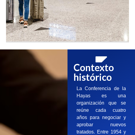
Contexto
histórico
La Conferencia de la
Hayas es una
organización que se
reúne cada cuatro
años para negociar y
aprobar nuevos
tratados. Entre 1954 y