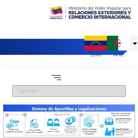
Embajada de Venezuela en Argelia
23
:
45
04
:
45