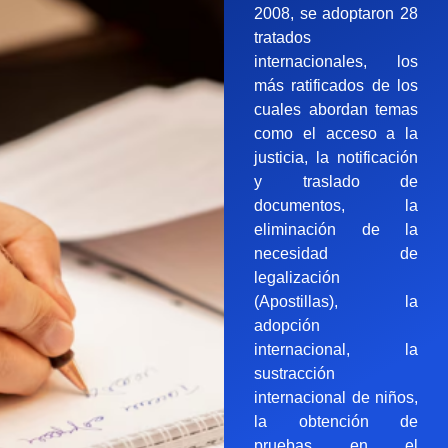
2008, se adoptaron 28
tratados
internacionales, los
más ratificados de los
cuales abordan temas
como el acceso a la
justicia, la notificación
y traslado de
documentos, la
eliminación de la
necesidad de
legalización
(Apostillas), la
adopción
internacional, la
sustracción
internacional de niños,
la obtención de
pruebas en el