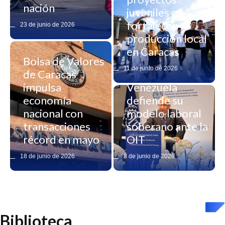
nación
juveniles que
fortalecen
23 de junio de 2026
producción local
en Caracas
Bolsa de Valores
11 de junio de 2026
de Caracas
impulsa
Venezuela
economía
defiende su
nacional con
modelo laboral
transacciones
soberano ante la
récord en mayo
OIT
18 de junio de 2026
8 de junio de 2026
Biblioteca