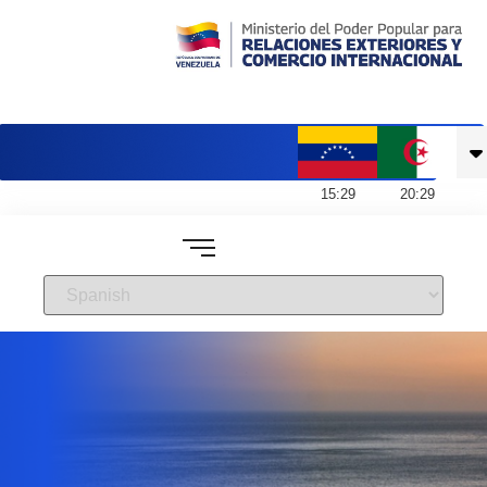
Embajada de Venezuela en Argelia
15
:
29
20
:
29