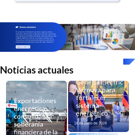
Venezuela firma
alianza
Noticias actuales
estratégica con
General Electric
Vernova para
fortalecer
Exportaciones
sistema
energéticas
energético
consolidan la
Gobierno
soberanía
16 de junio de 2026
impulsa
financiera de la
proyectos