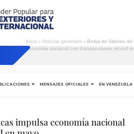
Inicio
»
Noticias generales
»
Bolsa de Valores de
economía nacional con transacciones récord 
BLICACIONES
MENSAJES OFICIALES
EN VENEZUELA
acas impulsa economía nacional
rd en mayo