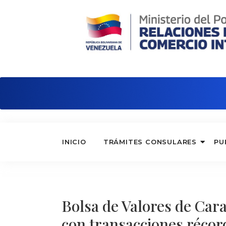
Embajada de Venezuela en Argelia
INICIO
TRÁMITES CONSULARES
PU
Bolsa de Valores de Car
con transacciones réco