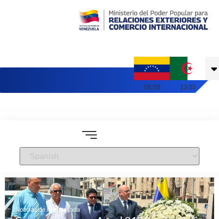
Embajada de Venezuela en Argelia
08
:
03
13
:
03
Noticias de la embajada