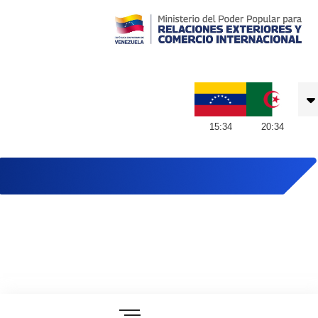
Embajada de Venezuela en Argelia
15
:
34
20
:
34