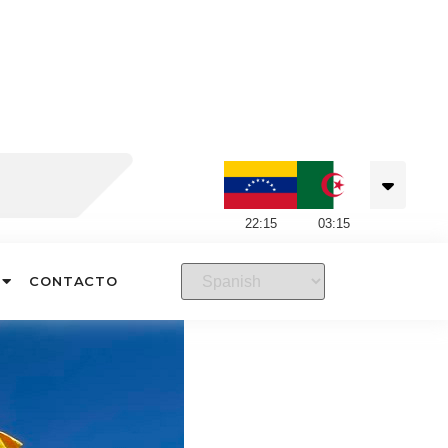
22
:
15
03
:
15
CONTACTO