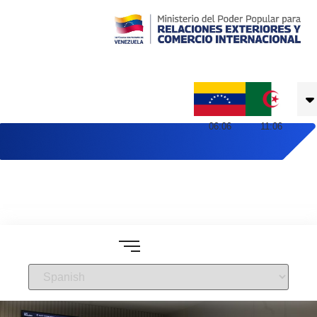
Embajada de Venezuela en Argelia
06
:
06
11
:
06