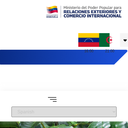
Embajada de Venezuela en Argelia
16
:
00
21
:
00