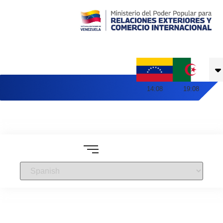
Embajada de Venezuela en Argelia
14
:
08
19
:
08