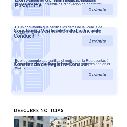
Es el documento que hace constar que el ciudadano
Pasaporte
venezolano tiene un trámite de renovación de pasaporte...
1 trámite
Es un documento que certifica los datos de la licencia de
Constancia Verificación de Licencia de
conducir emitida por el Instituto Nacional de Transporte
Terrestre (INTT).
Conducir
1 trámite
Es el documento que certifica el registro en la Representación
Constancia de Registro Consular
Diplomática o Consular de los venezolanos que residen en el
exterior.
1 trámite
DESCUBRE NOTICIAS