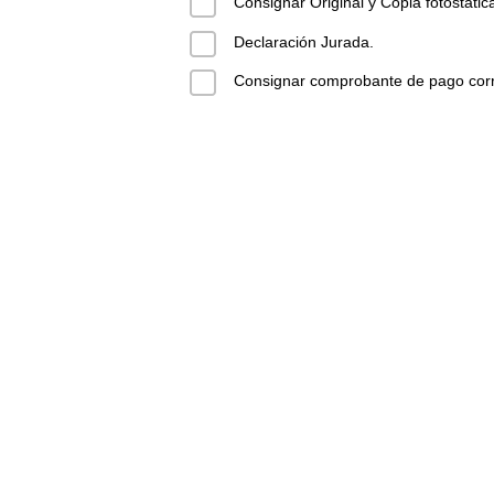
Consignar Original y Copia fotostátic
Declaración Jurada.
Consignar comprobante de pago corre