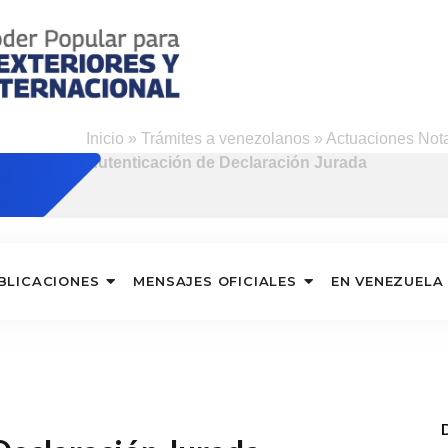
Inicio
»
Trámites a venezolanos
»
Actuaciones Nota
Autenticación de Declaración Jurada
BLICACIONES
MENSAJES OFICIALES
EN VENEZUELA