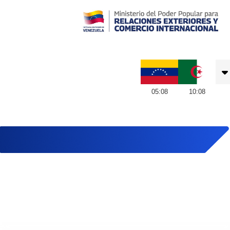
Embajada de Venezuela en Argelia
05
:
08
10
:
08