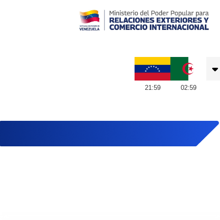
Embajada de Venezuela en Argelia
21
:
59
02
:
59